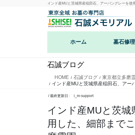
コ
ナ
インド産MUと茨城県産稲田石、アーバングレーを使
ン
ビ
テ
ゲ
ン
ー
ツ
シ
ホーム
墓石修理
に
ョ
移
ン
戒名彫刻・
動
に
石誠ブログ
移
お墓の雑草
動
HOME
石誠ブログ
東京都立多磨
インド産MUと茨城県産稲田石、アー
樹木の伐採
/ 最終更新日 :
i_m-support
大谷石の外
インド産MUと茨城
ブロック外
用した、細部まで
カロート・