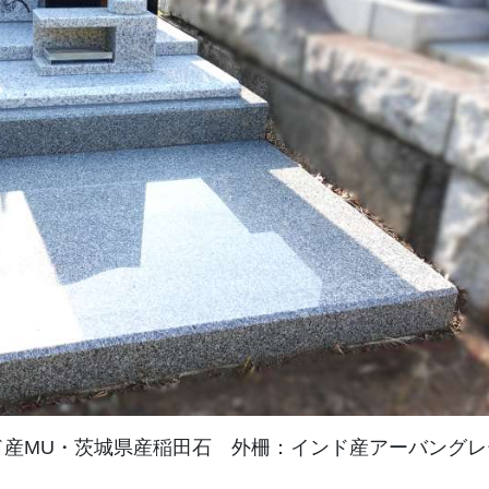
ド産MU・茨城県産稲田石 外柵：インド産アーバングレ