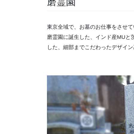
磨霊園
お墓の洗浄
東京全域で、お墓のお仕事をさせて
お墓の建替
磨霊園に誕生した、インド産MUと
お墓じまい
した、細部までこだわったデザイン