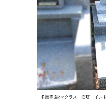
多磨霊園2㎡クラス 石塔：イン