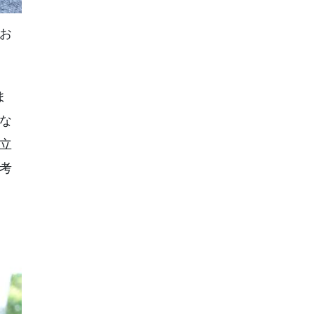
お
ま
な
立
考