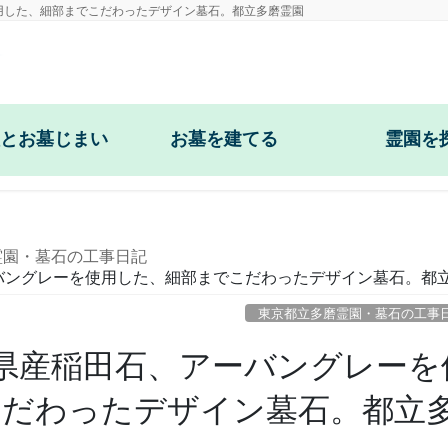
用した、細部までこだわったデザイン墓石。都立多磨霊園
とお墓じまい
お墓を建てる
霊園を
納骨
和型墓石・供養塔
東京都立多磨霊
対策
洋型・デザイン墓石
東京都立小平霊
霊園・墓石の工事日記
バングレーを使用した、細部までこだわったデザイン墓石。都
・撤去
東京都立雑司ヶ
東京都立多磨霊園・墓石の工事
柵の修理
八王子霊園(東京都
県産稲田石、アーバングレーを
柵の修理
青山霊園(東京都)
こだわったデザイン墓石。都立
納骨室の修理
谷中霊園(東京都)