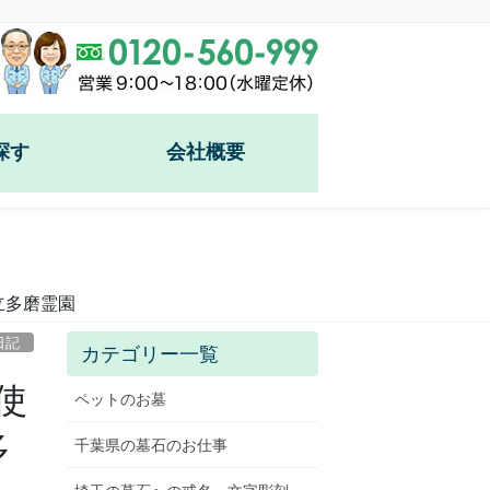
探す
会社概要
園
園
立多磨霊園
谷霊園
日記
カテゴリー一覧
)
使
ペットのお墓
多
千葉県の墓石のお仕事