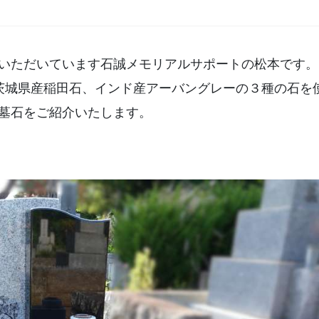
・クリーニング
染井霊園(東京都)
いただいています石誠メモリアルサポートの松本です。
え・リフォーム
川崎市緑ヶ丘霊
茨城県産稲田石、インド産アーバングレーの３種の石を
稲城・府中メモ
墓石をご紹介いたします。