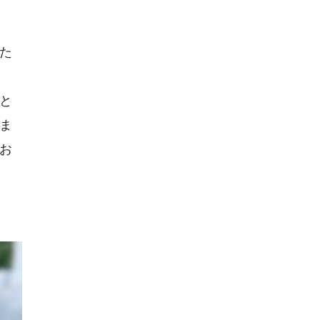
た
と
ま
お