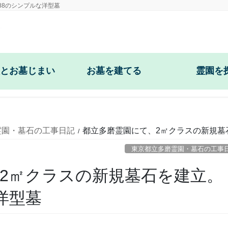
88のシンプルな洋型墓
とお墓じまい
お墓を建てる
霊園を
納骨
和型墓石・供養塔
東京都立多磨霊
対策
洋型・デザイン墓石
東京都立小平霊
霊園・墓石の工事日記
都立多磨霊園にて、2㎡クラスの新規墓
・撤去
東京都立雑司ヶ
東京都立多磨霊園・墓石の工事
2㎡クラスの新規墓石を建立。
柵の修理
八王子霊園(東京都
洋型墓
柵の修理
青山霊園(東京都)
納骨室の修理
谷中霊園(東京都)