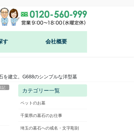
探す
会社概要
園
園
石を建立。G688のシンプルな洋型墓
谷霊園
日記
カテゴリー一覧
)
ペットのお墓
千葉県の墓石のお仕事
埼玉の墓石への戒名・文字彫刻