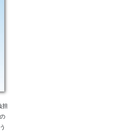
負担
の
う