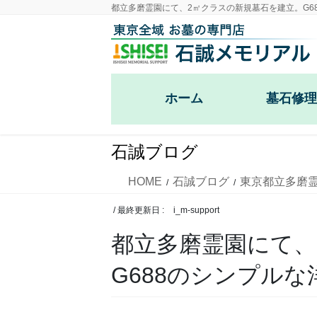
コ
ナ
都立多磨霊園にて、2㎡クラスの新規墓石を建立。G6
ン
ビ
テ
ゲ
ン
ー
ツ
シ
ホーム
墓石修理
に
ョ
移
ン
戒名彫刻・
動
に
石誠ブログ
移
お墓の雑草
動
HOME
石誠ブログ
東京都立多磨
樹木の伐採
/ 最終更新日 :
i_m-support
都立多磨霊園にて、
大谷石の外
G688のシンプルな
ブロック外
カロート・