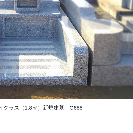
㎡クラス（1.8㎡）新規建墓 G688