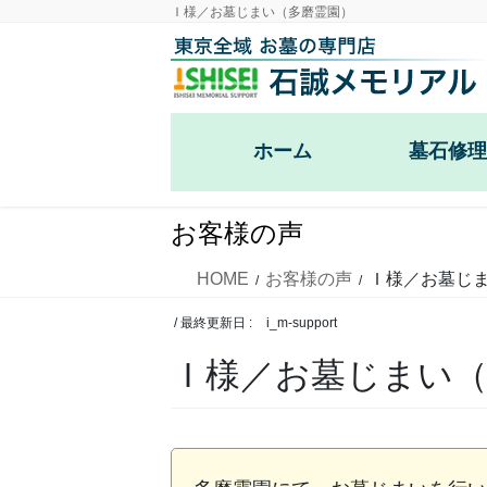
コ
ナ
Ｉ様／お墓じまい（多磨霊園）
ン
ビ
テ
ゲ
ン
ー
ツ
シ
ホーム
墓石修理
に
ョ
移
ン
戒名彫刻・
動
に
お客様の声
移
お墓の雑草
動
HOME
お客様の声
Ｉ様／お墓じ
樹木の伐採
/ 最終更新日 :
i_m-support
Ｉ様／お墓じまい（
大谷石の外
ブロック外
カロート・