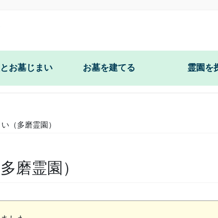
とお墓じまい
お墓を建てる
霊園を
納骨
和型墓石・供養塔
東京都立多磨霊
対策
洋型・デザイン墓石
東京都立小平霊
まい（多磨霊園）
・撤去
東京都立雑司ヶ
多磨霊園）
柵の修理
八王子霊園(東京都
柵の修理
青山霊園(東京都)
納骨室の修理
谷中霊園(東京都)