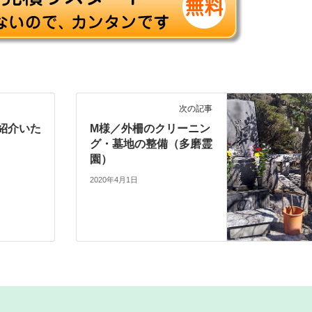
次の記事
紹介いた
M様／外柵のクリーニン
グ・墓地の整備（多磨霊
園）
2020年4月1日