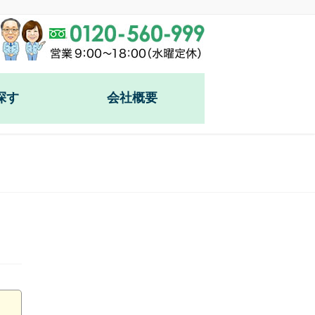
探す
会社概要
園
園
谷霊園
)