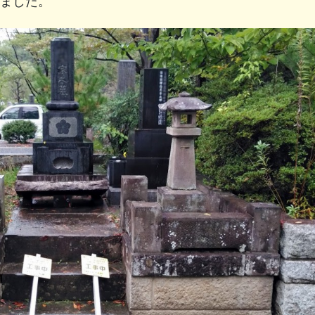
ました。
・クリーニング
染井霊園(東京都)
え・リフォーム
川崎市緑ヶ丘霊
稲城・府中メモ