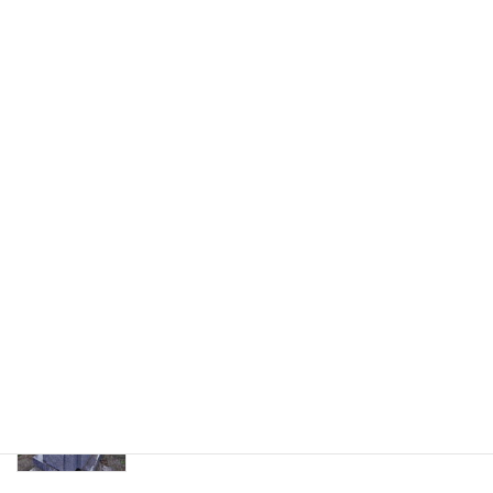
神奈川の墓石への納骨のお手伝い
稲城府中メモリアルパーク
石誠メモリアル ブログ
府中市慈恵院様にて、ステンドグラスを取り入れ
た世界に一つだけのオリジナルデザイン墓を建立
多磨霊園にて、ご命日前の定期清掃のようす。高
圧洗浄で汚れをきれいに